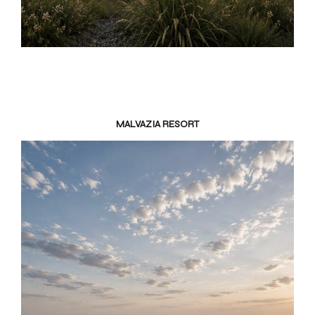
K
I
V
I
K
MALVAZIA RESORT
Ε
Ρ
Γ
Α
Ε
Π
Ι
Κ
Ο
Ι
Ν
Ω
Ν
Ι
Α