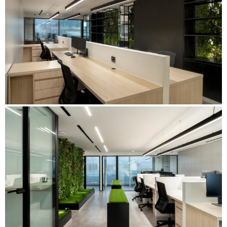
K
I
V
I
K
Ε
Ρ
Γ
Α
Ε
Π
Ι
Κ
Ο
Ι
Ν
Ω
Ν
Ι
Α