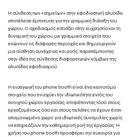
Η σύνδεση των «σημείων» στην εφοδιαστική αλυσίδα
αποτέλεσε έμπνευση για την γραμμική διάταξη του
χώρου. Ο σχεδιασμός εστιάζει στην ευχρηστία και τη
δυναμική του χώρου, με γραμμικά στοιχεία που
ενώνουν τις διάφορες περιοχές και δημιουργούν
μια αίσθηση συνέχειας και ροής, παραπέμποντας
στην ιδέα της σύνδεσης διαφορετικών κόμβων της
αλυσίδας εφοδιασμού.
Η εισαγωγή του phone booth είναι ένα καινοτόμο
στοιχείο που ενισχύει την ιδιωτικότητα εντός του
ανοιχτού χώρου εργασίας, επιτρέποντας τόσο στους
εργαζομένους όσο και στους πελάτες να έχουν έναν
απομονωμένο χώρο για ιδιωτικές συνομιλίες χωρίς
να επηρεάζουν την καθημερινή ροή της εργασίας. Η
χρήση του phone booth προσφέρει την ευκαιρία για