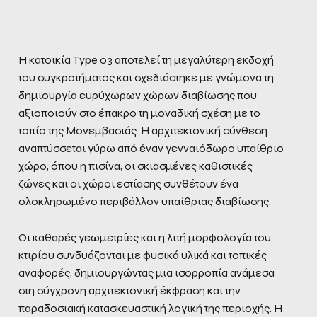
Η κατοικία Type 03 αποτελεί τη μεγαλύτερη εκδοχή
του συγκροτήματος και σχεδιάστηκε με γνώμονα τη
δημιουργία ευρύχωρων χώρων διαβίωσης που
αξιοποιούν στο έπακρο τη μοναδική σχέση με το
τοπίο της Μονεμβασιάς. Η αρχιτεκτονική σύνθεση
αναπτύσσεται γύρω από έναν γενναιόδωρο υπαίθριο
χώρο, όπου η πισίνα, οι σκιασμένες καθιστικές
ζώνες και οι χώροι εστίασης συνθέτουν ένα
ολοκληρωμένο περιβάλλον υπαίθριας διαβίωσης.
Οι καθαρές γεωμετρίες και η λιτή μορφολογία του
κτιρίου συνδυάζονται με φυσικά υλικά και τοπικές
αναφορές, δημιουργώντας μια ισορροπία ανάμεσα
στη σύγχρονη αρχιτεκτονική έκφραση και την
παραδοσιακή κατασκευαστική λογική της περιοχής. Η