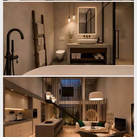
K
I
V
I
K
Ε
Ρ
Γ
Α
Ε
Π
Ι
Κ
Ο
Ι
Ν
Ω
Ν
Ι
Α