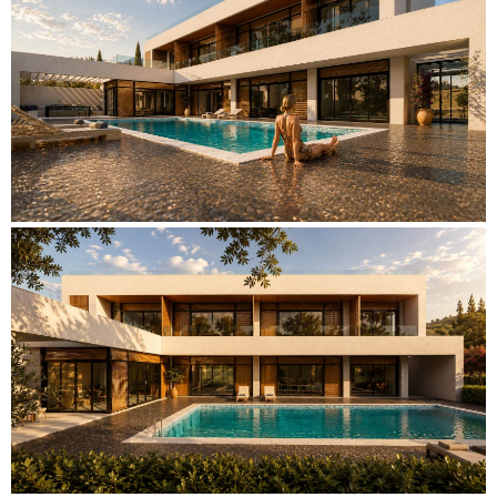
K
I
V
I
K
Ε
Ρ
Γ
Α
Ε
Π
Ι
Κ
Ο
Ι
Ν
Ω
Ν
Ι
Α