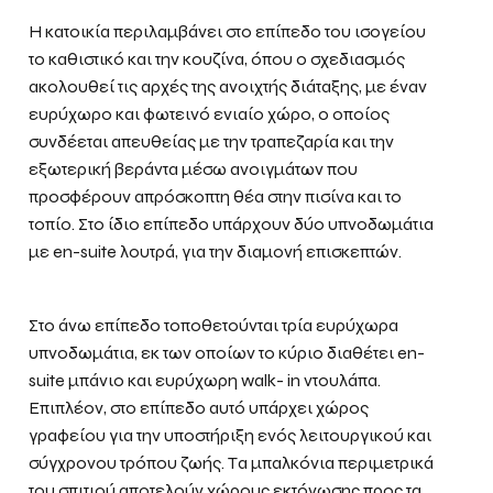
Η κατοικία περιλαμβάνει στο επίπεδο του ισογείου
το καθιστικό και την κουζίνα, όπου ο σχεδιασμός
ακολουθεί τις αρχές της ανοιχτής διάταξης, με έναν
ευρύχωρο και φωτεινό ενιαίο χώρο, ο οποίος
συνδέεται απευθείας με την τραπεζαρία και την
εξωτερική βεράντα μέσω ανοιγμάτων που
προσφέρουν απρόσκοπτη θέα στην πισίνα και το
τοπίο. Στο ίδιο επίπεδο υπάρχουν δύο υπνοδωμάτια
με en-suite λουτρά, για την διαμονή επισκεπτών.
Στο άνω επίπεδο τοποθετούνται τρία ευρύχωρα
υπνοδωμάτια, εκ των οποίων το κύριο διαθέτει en-
suite μπάνιο και ευρύχωρη walk- in ντουλάπα.
Επιπλέον, στο επίπεδο αυτό υπάρχει χώρος
γραφείου για την υποστήριξη ενός λειτουργικού και
σύγχρονου τρόπου ζωής. Τα μπαλκόνια περιμετρικά
του σπιτιού αποτελούν χώρους εκτόνωσης προς τα