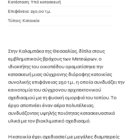
Κατάσταση: Υπό κατασκευή
Επιφάνεια: 250,00 τ.μ.
Τύπος: Κατοικία
Στην Καλαμπάκα της Θεσσαλίας, δίπλα στους
εμβληματικούς βράχους των Μετεώρων, ο
ιδιοκτήτης του οικοπέδου οραματίστηκε την
κατασκευή μιας σύγχρονης διόροφης κατοικίας
συνολικής επιφάνειας 250 τ.μ., η οποία συνδυάζει την
καινοτομία του σύγχρονου αρχιτεκτονικού
σχεδιασμού με τη φυσική ομορφιά του τοπίου. Το
έργο αποπνέει έναν αέρα πολυτέλειας,
συνδυάζοντας υψηλής ποιότητας κατασκευαστικά
υλικά με τον βιοκλιματικό σχεδιασμό.
Η κατοικία έχει σχεδιαστεί με μεγάλες διαμπερείς