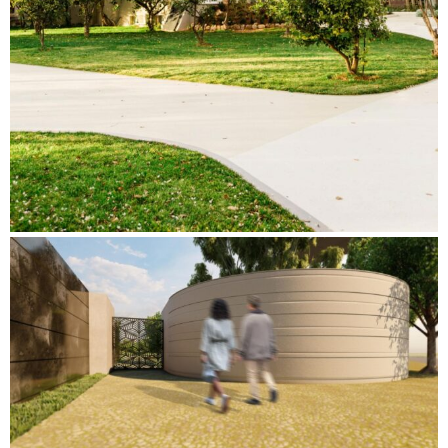
Ε
Ρ
Γ
Α
Ε
Π
Ι
Κ
Ο
Ι
Ν
Ω
Ν
Ι
Α