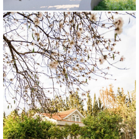
K
I
V
I
K