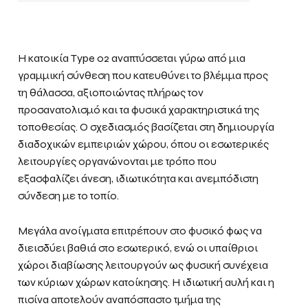
Η κατοικία Type 02 αναπτύσσεται γύρω από μια
γραμμική σύνθεση που κατευθύνει το βλέμμα προς
τη θάλασσα, αξιοποιώντας πλήρως τον
προσανατολισμό και τα φυσικά χαρακτηριστικά της
τοποθεσίας. Ο σχεδιασμός βασίζεται στη δημιουργία
διαδοχικών εμπειριών χώρου, όπου οι εσωτερικές
λειτουργίες οργανώνονται με τρόπο που
εξασφαλίζει άνεση, ιδιωτικότητα και ανεμπόδιστη
σύνδεση με το τοπίο.
Μεγάλα ανοίγματα επιτρέπουν στο φυσικό φως να
διεισδύει βαθιά στο εσωτερικό, ενώ οι υπαίθριοι
χώροι διαβίωσης λειτουργούν ως φυσική συνέχεια
των κύριων χώρων κατοίκησης. Η ιδιωτική αυλή και η
πισίνα αποτελούν αναπόσπαστο τμήμα της