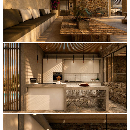
K
I
V
I
K
Ε
Ρ
Γ
Α
Ε
Π
Ι
Κ
Ο
Ι
Ν
Ω
Ν
Ι
Α